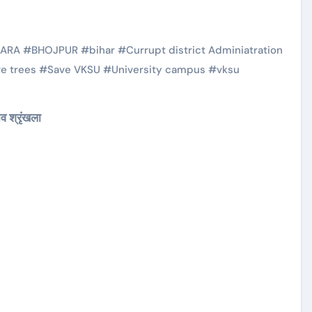
ARA
#
BHOJPUR
#
bihar
#
Currupt district Adminiatration
e trees
#
Save VKSU
#
University campus
#
vksu
व श्रृंखला