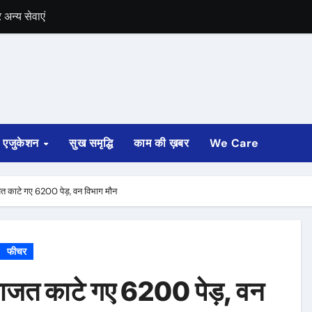
में भी चुनाव की घोषणा
 ट्रेन पटरी से उतरी
ी
्ता साफ
एजुकेशन
सुख समृद्धि
काम की ख़बर
We Care
ोड़ रुपए मंजूर किए
अगस्त तक होगी
त काटे गए 6200 पेड़, वन विभाग मौन
फीचर
जाजत काटे गए 6200 पेड़, वन