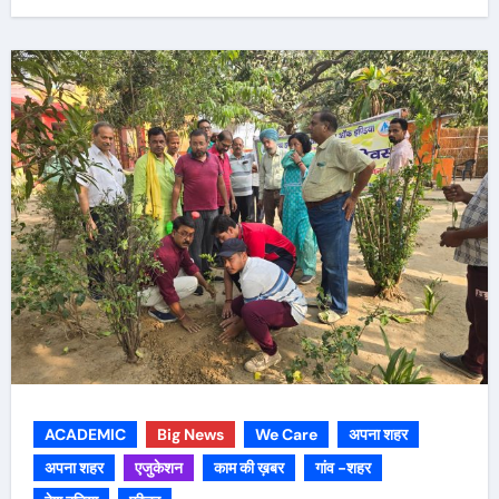
ACADEMIC
Big News
We Care
अपना शहर
अपना शहर
एजुकेशन
काम की ख़बर
गांव -शहर