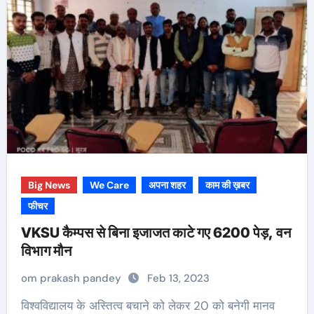
Big News
We Care
अपना शहर
काम की ख़बर
फीचर
VKSU कैम्पस से बिना इजाजत काटे गए 6200 पेड़, वन
विभाग मौन
om prakash pandey
Feb 13, 2023
विश्वविद्यालय के अस्तित्व बचाने को लेकर 20 को बनेगी मानव