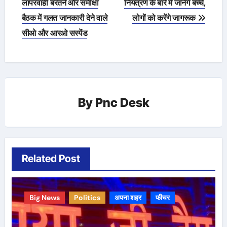
navigation
लापरवाही बरतने और समीक्षा
नियंत्रण के बारे में जानेंगे बच्चे,
बैठक में गलत जानकारी देने वाले
लोगों को करेंगे जागरूक
सीओ और आरओ सस्पेंड
By
Pnc Desk
Related Post
Big News
Politics
अपना शहर
फीचर