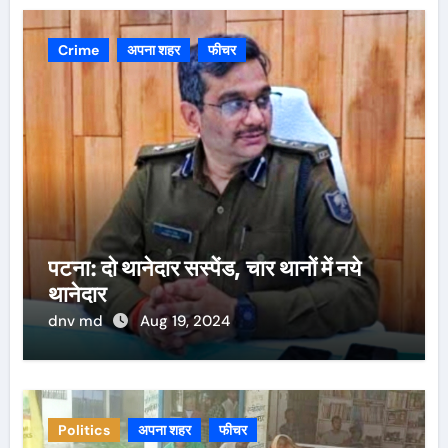
Crime
अपना शहर
फीचर
पटना: दो थानेदार सस्पेंड, चार थानों में नये
थानेदार
dnv md
Aug 19, 2024
Politics
अपना शहर
फीचर