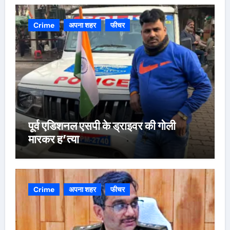
Crime
अपना शहर
फीचर
पूर्व एडिशनल एसपी के ड्राइवर की गोली
मारकर ह’त्या
Crime
अपना शहर
फीचर