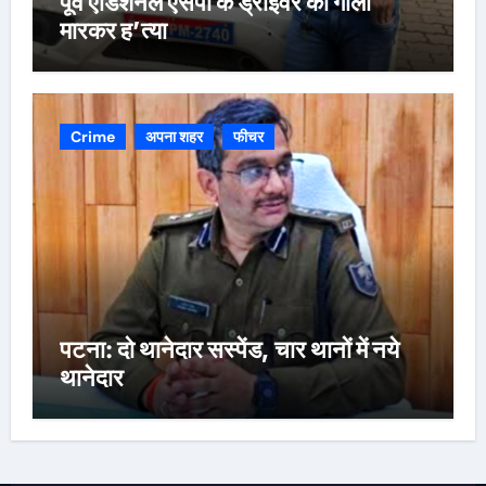
पूर्व एडिशनल एसपी के ड्राइवर की गोली
मारकर ह’त्या
Crime
अपना शहर
फीचर
पटना: दो थानेदार सस्पेंड, चार थानों में नये
थानेदार