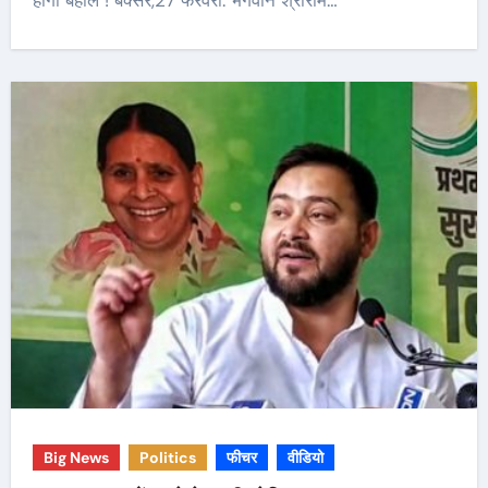
होंगी बहाल ! बक्सर,27 फरवरी. भगवान श्रीराम…
Big News
Politics
फीचर
वीडियो