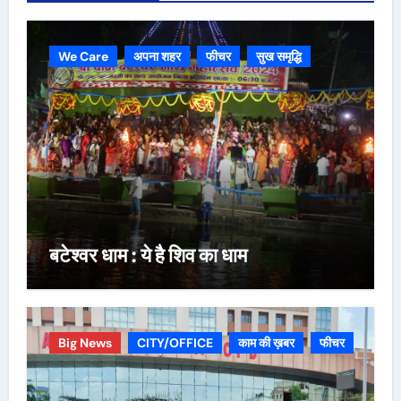
We Care
अपना शहर
फीचर
सुख समृद्धि
बटेश्वर धाम : ये है शिव का धाम
Big News
CITY/OFFICE
काम की ख़बर
फीचर