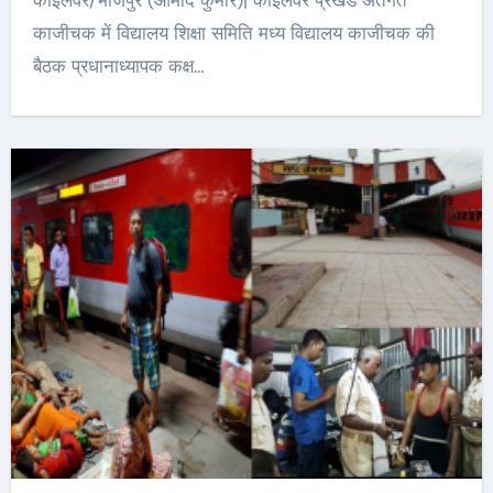
कोइलवर/भोजपुर (आमोद कुमार)| कोईलवर प्रखंड अंतर्गत
काजीचक में विद्यालय शिक्षा समिति मध्य विद्यालय काजीचक की
बैठक प्रधानाध्यापक कक्ष…