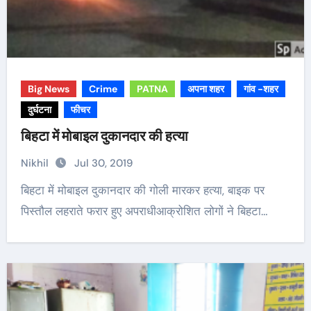
Big News
Crime
PATNA
अपना शहर
गांव -शहर
दुर्घटना
फीचर
बिहटा में मोबाइल दुकानदार की हत्या
Nikhil
Jul 30, 2019
बिहटा में मोबाइल दुकानदार की गोली मारकर हत्या, बाइक पर
पिस्तौल लहराते फरार हुए अपराधीआक्रोशित लोगों ने बिहटा…