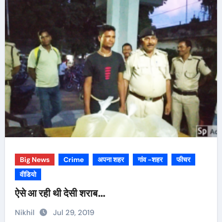
Big News
Crime
अपना शहर
गांव -शहर
फीचर
वीडियो
ऐसे आ रही थी देसी शराब…
Nikhil
Jul 29, 2019