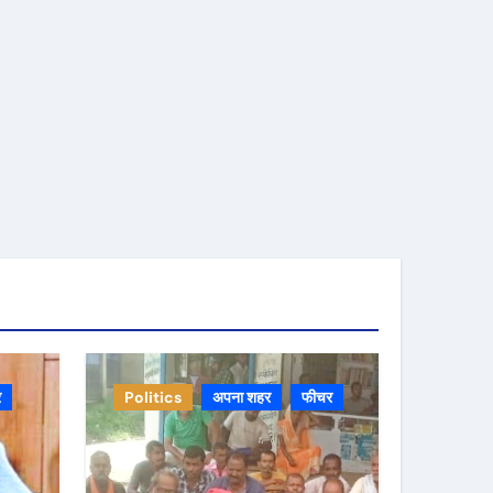
र
Politics
अपना शहर
फीचर