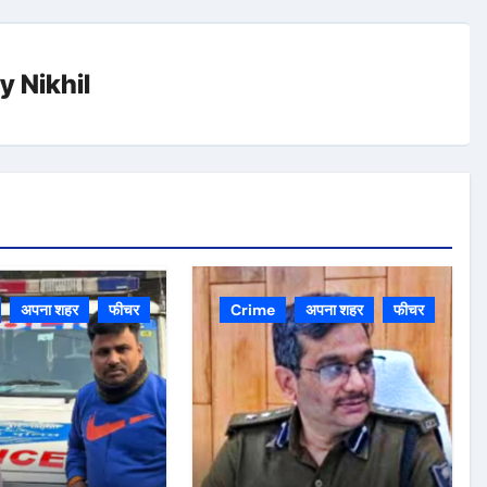
By
Nikhil
अपना शहर
फीचर
Crime
अपना शहर
फीचर