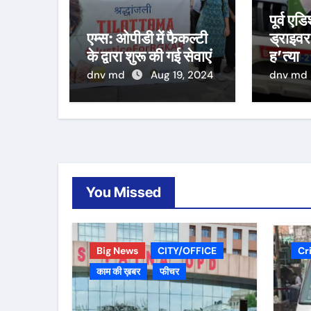
पूर्व ए
एम्स: ओपीडी में फैकल्टी
ड्राइवर
के द्वारा शुरू की गई सेवाएं
ह’त्या
dnv md
Aug 19, 2024
dnv md
You Missed
Big News
CITY/OFFICE
Cr
काम की ख़बर
फीचर