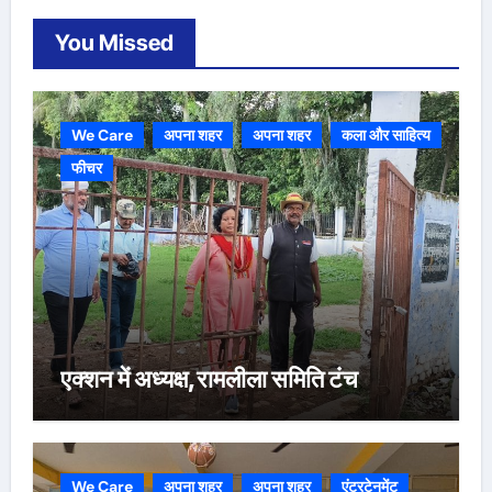
You Missed
We Care
अपना शहर
अपना शहर
कला और साहित्य
फीचर
एक्शन में अध्यक्ष,रामलीला समिति टंच
We Care
अपना शहर
अपना शहर
एंटरटेनमेंट