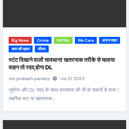
Big News
Crime
PATNA
We Care
अपना शहर
काम की ख़बर
फीचर
स्टंट दिखाने वालों सावधान! खतरनाक तरीके से चलाया
वाहन तो रदद् होगा DL
om prakash pandey
Jul 21, 2023
जुर्माना और DL रदद् के साथ कारावास की भी हो सकती है सजा !
लहरिया कट या खतरनाक…