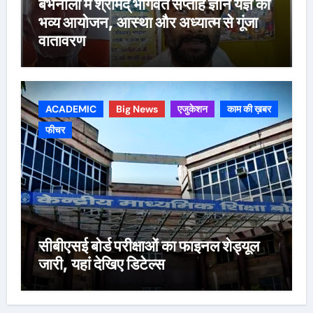
बभनौली में श्रीमद् भागवत सप्ताह ज्ञान यज्ञ का
भव्य आयोजन, आस्था और अध्यात्म से गूंजा
वातावरण
ACADEMIC
Big News
एजुकेशन
काम की ख़बर
फीचर
सीबीएसई बोर्ड परीक्षाओं का फाइनल शेड्यूल
जारी, यहां देखिए डिटेल्स