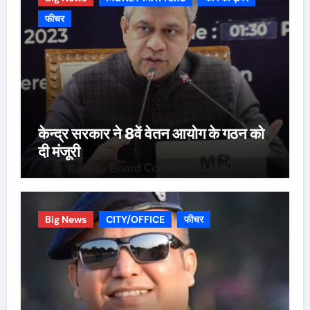
फीचर
केन्द्र सरकार ने 8वें वेतन आयोग के गठन को
दी मंजूरी
Big News
CITY/OFFICE
फीचर