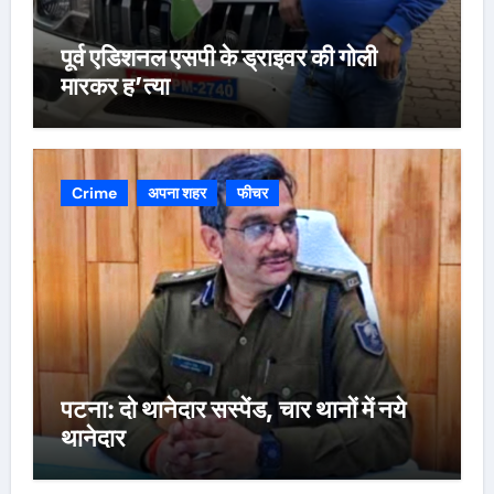
पूर्व एडिशनल एसपी के ड्राइवर की गोली
मारकर ह’त्या
Crime
अपना शहर
फीचर
पटना: दो थानेदार सस्पेंड, चार थानों में नये
थानेदार