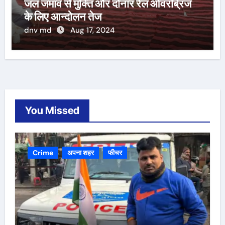
जल जमाव से मुक्ति और दोनार रेल ओवरब्रिज
के लिए आन्दोलन तेज
dnv md
Aug 17, 2024
You Missed
Crime
अपना शहर
फीचर