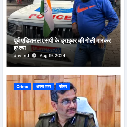
पूर्व एडिशनल एसपी के ड्राइवर की गोली मारकर
ह’त्या
dnv md
Aug 19, 2024
Crime
अपना शहर
फीचर