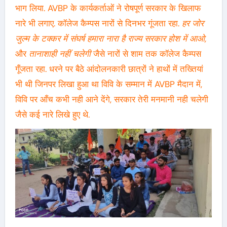
भाग लिया. AVBP के कार्यकर्ताओं ने रोषपूर्ण सरकार के खिलाफ
नारे भी लगाए. कॉलेज कैम्पस नारों से दिनभर गूंजता रहा.
हर जोर
जुल्म के टक्कर में
संघर्ष हमारा नारा है
राज्य सरकार होश में आओ,
और
तानाशाही नहीं चलेगी
जैसे नारों से शाम तक कॉलेज कैम्पस
गूँजता रहा. धरने पर बैठे आंदोलनकारी छात्रों ने हाथों में तख्तियां
भी थी जिनपर लिखा हुआ था विवि के सम्मान में AVBP मैदान में,
विवि पर आँच कभी नही आने देंगे, सरकार तेरी मनमानी नही चलेगी
जैसे कई नारे लिखे हुए थे.