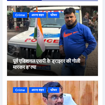
Crime
अपना शहर
फीचर
पूर्व एडिशनल एसपी के ड्राइवर की गोली
मारकर ह’त्या
Crime
अपना शहर
फीचर