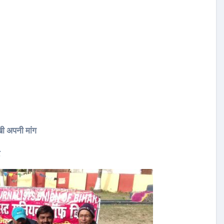
खी अपनी मांग
र