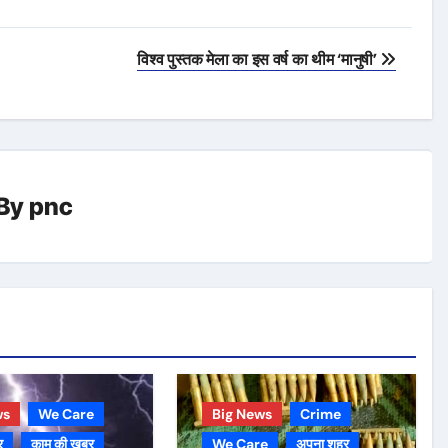
विश्व पुस्तक मेला का इस वर्ष का थीम ‘मानुषी’
By
pnc
ws
We Care
Big News
Crime
र
काम की ख़बर
We Care
अपना शहर