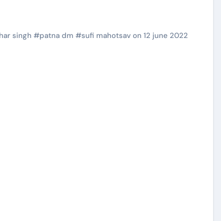
har singh
#
patna dm
#
sufi mahotsav on 12 june 2022