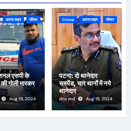
अपना शहर
फीचर
Crime
अपना शहर
फीचर
डिशनल एसपी के
पटना: दो थानेदार
 की गोली मारकर
सस्पेंड, चार थानों में नये
थानेदार
Aug 19, 2024
dnv md
Aug 19, 2024