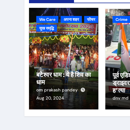
We Care
अपना शहर
फीचर
Crime
सुख समृद्धि
बटेश्वर धाम : ये है शिव का
पूर्व ए
धाम
ड्राइवर
ह’त्या
om prakash pandey
Aug 20, 2024
dnv md