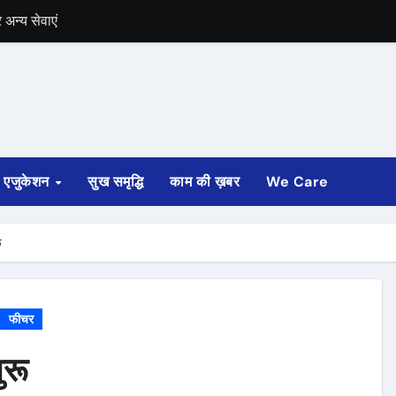
में भी चुनाव की घोषणा
 ट्रेन पटरी से उतरी
ी
्ता साफ
एजुकेशन
सुख समृद्धि
काम की ख़बर
We Care
ोड़ रुपए मंजूर किए
अगस्त तक होगी
ू
फीचर
ुरू