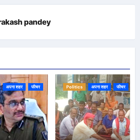
rakash pandey
अपना शहर
फीचर
Politics
अपना शहर
फीचर