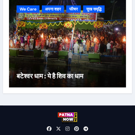
We Care
अपना शहर
फीचर
सुख समृद्धि
बटेश्वर धाम : ये है शिव का धाम