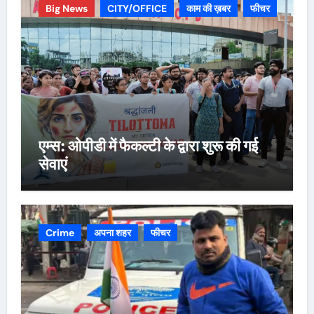
Big News
CITY/OFFICE
काम की ख़बर
फीचर
एम्स: ओपीडी में फैकल्टी के द्वारा शुरू की गई
सेवाएं
Crime
अपना शहर
फीचर