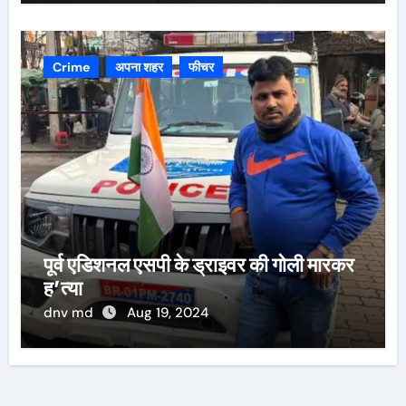
Crime
अपना शहर
फीचर
पूर्व एडिशनल एसपी के ड्राइवर की गोली मारकर
ह’त्या
dnv md
Aug 19, 2024