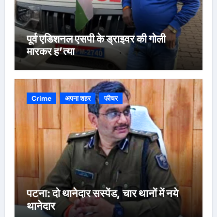
पूर्व एडिशनल एसपी के ड्राइवर की गोली
मारकर ह’त्या
Crime
अपना शहर
फीचर
पटना: दो थानेदार सस्पेंड, चार थानों में नये
थानेदार