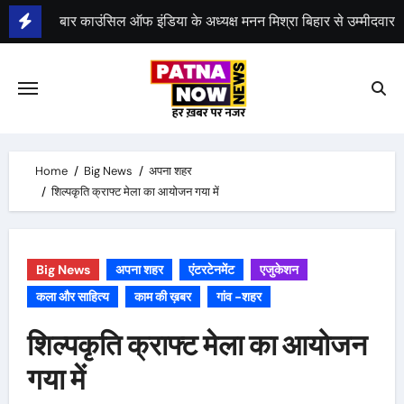
Skip
to
भीम सेना का भारत बंद, राजद का बंद को समर्थन
content
Home
Big News
अपना शहर
शिल्पकृति क्राफ्ट मेला का आयोजन गया में
Big News
अपना शहर
एंटरटेनमेंट
एजुकेशन
कला और साहित्य
काम की ख़बर
गांव -शहर
शिल्पकृति क्राफ्ट मेला का आयोजन
गया में