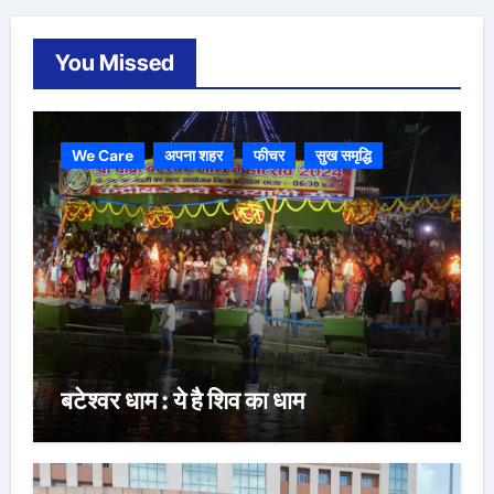
You Missed
We Care
अपना शहर
फीचर
सुख समृद्धि
बटेश्वर धाम : ये है शिव का धाम