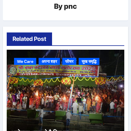
By
pnc
Related Post
We Care
अपना शहर
फीचर
सुख समृद्धि