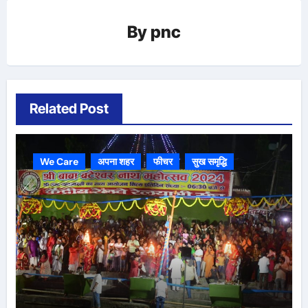
By
pnc
Related Post
We Care
अपना शहर
फीचर
सुख समृद्धि