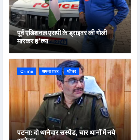
पूर्व एडिशनल एसपी के ड्राइवर की गोली
मारकर ह’त्या
Crime
अपना शहर
फीचर
पटना: दो थानेदार सस्पेंड, चार थानों में नये