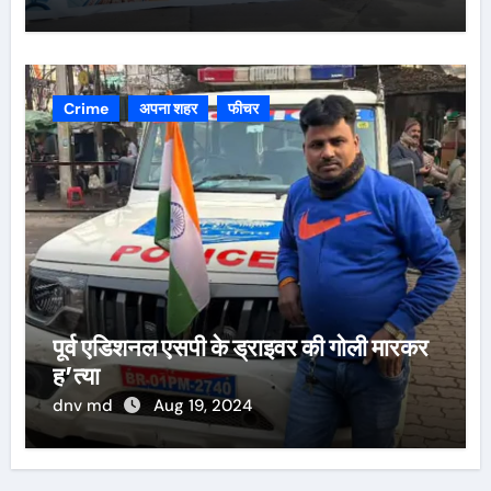
Crime
अपना शहर
फीचर
पूर्व एडिशनल एसपी के ड्राइवर की गोली मारकर
ह’त्या
dnv md
Aug 19, 2024