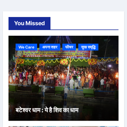
You Missed
We Care
अपना शहर
फीचर
सुख समृद्धि
बटेश्वर धाम : ये है शिव का धाम