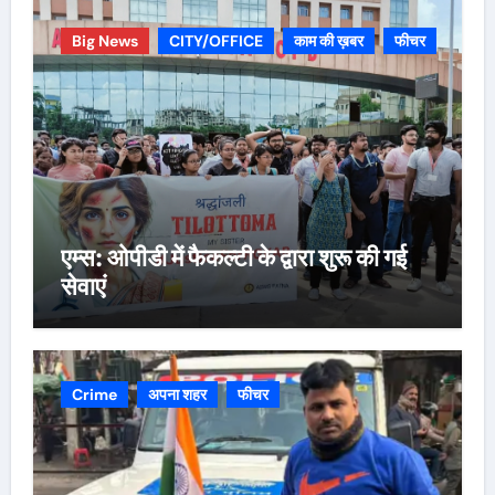
Big News
CITY/OFFICE
काम की ख़बर
फीचर
एम्स: ओपीडी में फैकल्टी के द्वारा शुरू की गई
सेवाएं
Crime
अपना शहर
फीचर