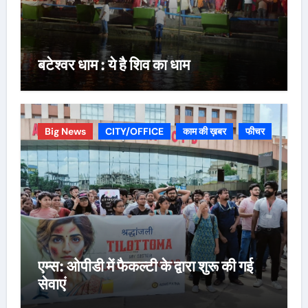
बटेश्वर धाम : ये है शिव का धाम
Big News
CITY/OFFICE
काम की ख़बर
फीचर
एम्स: ओपीडी में फैकल्टी के द्वारा शुरू की गई
सेवाएं