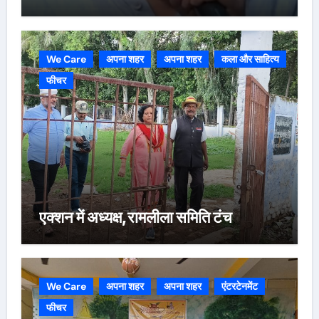
We Care
अपना शहर
अपना शहर
कला और साहित्य
फीचर
एक्शन में अध्यक्ष,रामलीला समिति टंच
We Care
अपना शहर
अपना शहर
एंटरटेनमेंट
फीचर