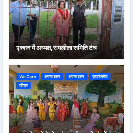
एक्शन में अध्यक्ष,रामलीला समिति टंच
We Care
अपना शहर
अपना शहर
एंटरटेनमेंट
फीचर