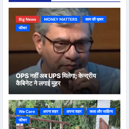
Big News
MONEY MATTERS
काम की ख़बर
फीचर
OPS नहीं अब UPS मिलेगा; केन्द्रीय
कैबिनेट ने लगाई मुहर
We Care
अपना शहर
अपना शहर
कला और साहित्य
फीचर