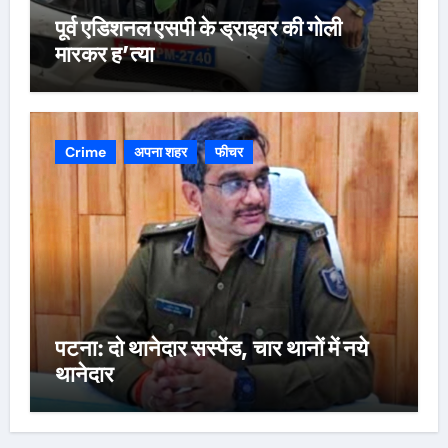
पूर्व एडिशनल एसपी के ड्राइवर की गोली
मारकर ह’त्या
Crime
अपना शहर
फीचर
पटना: दो थानेदार सस्पेंड, चार थानों में नये
थानेदार