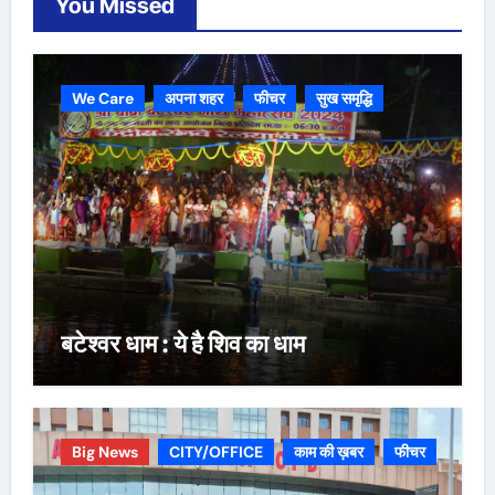
You Missed
We Care
अपना शहर
फीचर
सुख समृद्धि
बटेश्वर धाम : ये है शिव का धाम
Big News
CITY/OFFICE
काम की ख़बर
फीचर