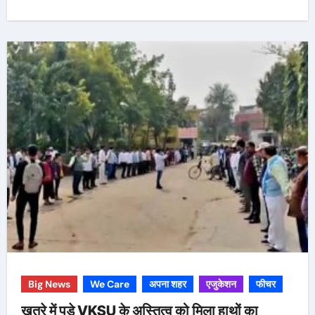
Big News
We Care
अपना शहर
एजुकेशन
फीचर
खतरे में पड़े VKSU के अस्तित्व को मिला हाथों का