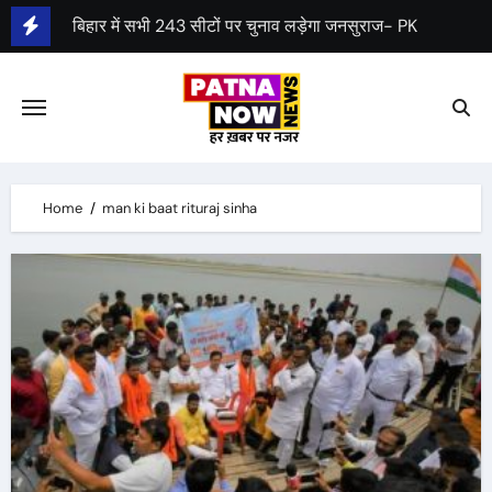
Skip
बिहार में सभी 243 सीटों पर चुनाव लड़ेगा जनसुराज- PK
to
पेंशन स्कीम: केन्द्रीय कैबिनेट ने UPS को मंजूरी दी
content
Home
man ki baat rituraj sinha