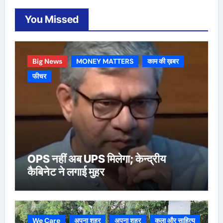
You Missed
Big News
MONEY MATTERS
काम की ख़बर
फीचर
OPS नहीं अब UPS मिलेगा; केन्द्रीय
कैबिनेट ने लगाई मुहर
We Care
अपना शहर
अपना शहर
कला और साहित्य