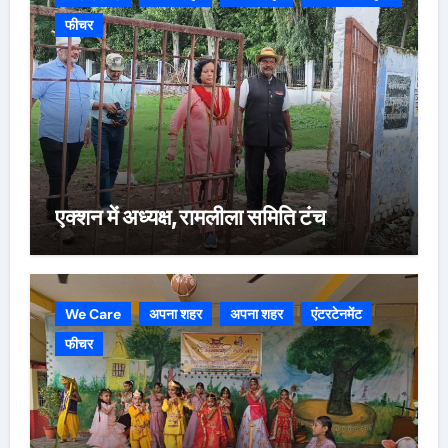
फीचर
एक्शन में अध्यक्ष,रामलीला समिति टंच
We Care
अपना शहर
अपना शहर
एंटरटेनमेंट
फीचर