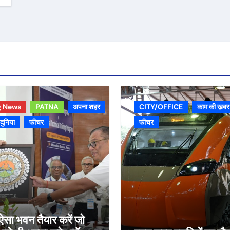
g News
PATNA
अपना शहर
CITY/OFFICE
काम की ख़बर
 दुनिया
फीचर
फीचर
ऐसा भवन तैयार करें जो