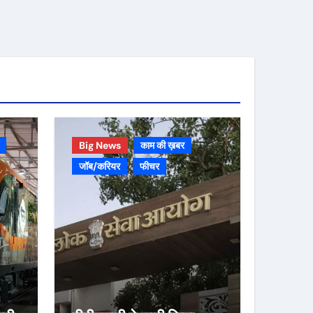
Big News
काम की ख़बर
जॉब/करियर
फीचर