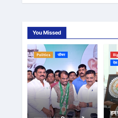
You Missed
Politics
फीचर
Bi
देश
हम 