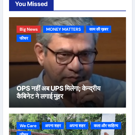
You Missed
Big News
MONEY MATTERS
काम की ख़बर
फीचर
OPS नहीं अब UPS मिलेगा; केन्द्रीय
कैबिनेट ने लगाई मुहर
We Care
अपना शहर
अपना शहर
कला और साहित्य
फीचर