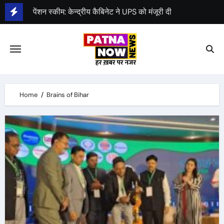
Skip
पेंशन स्कीम: केन्द्रीय कैबिनेट ने UPS को मंजूरी दी
to
एक अप्रैल 2025 से लागू होगा नया पेंशन प्लान UPS
content
जदयू की प्रदेश कमिटी का पुनर्गठन
Home
Brains of Bihar