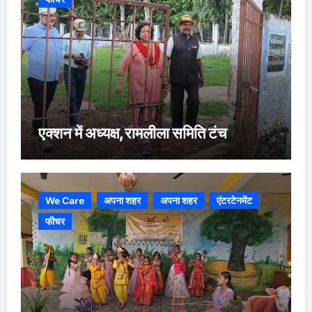
एक्शन में अध्यक्ष,रामलीला समिति टंच
We Care
अपना शहर
अपना शहर
एंटरटेनमेंट
फीचर