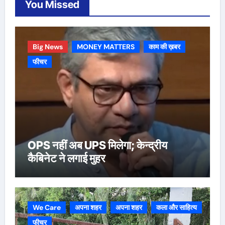
You Missed
Big News
MONEY MATTERS
काम की ख़बर
फीचर
OPS नहीं अब UPS मिलेगा; केन्द्रीय
कैबिनेट ने लगाई मुहर
We Care
अपना शहर
अपना शहर
कला और साहित्य
फीचर