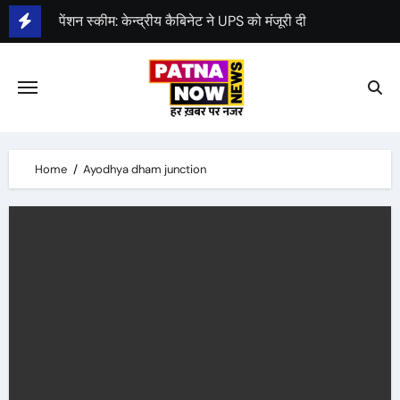
Skip
पेंशन स्कीम: केन्द्रीय कैबिनेट ने UPS को मंजूरी दी
to
एक अप्रैल 2025 से लागू होगा नया पेंशन प्लान UPS
content
जदयू की प्रदेश कमिटी का पुनर्गठन
Home
Ayodhya dham junction