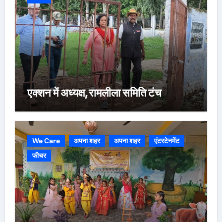
एक्शन में अध्यक्ष,रामलीला समिति टंच
We Care
अपना शहर
अपना शहर
एंटरटेनमेंट
फीचर