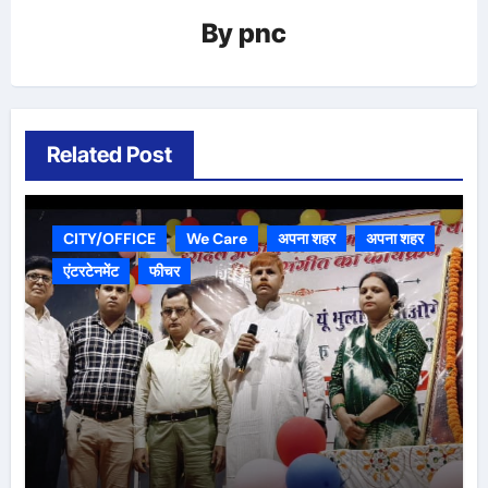
By
pnc
Related Post
CITY/OFFICE
We Care
अपना शहर
अपना शहर
एंटरटेनमेंट
फीचर