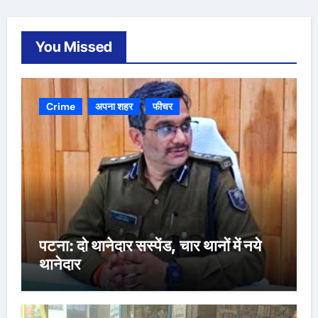
You Missed
Crime
अपना शहर
फीचर
पटना: दो थानेदार सस्पेंड, चार थानों में नये
थानेदार