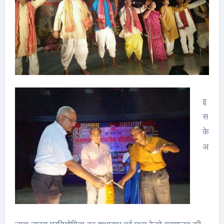
इ
स
के
अ