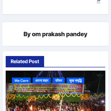
By
om prakash pandey
Related Post
We Care
अपना शहर
फीचर
सुख समृद्धि