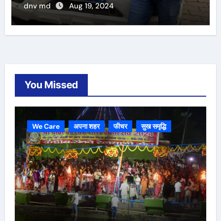
dnv md
Aug 19, 2024
You Missed
We Care
अपना शहर
फीचर
सुख समृद्धि