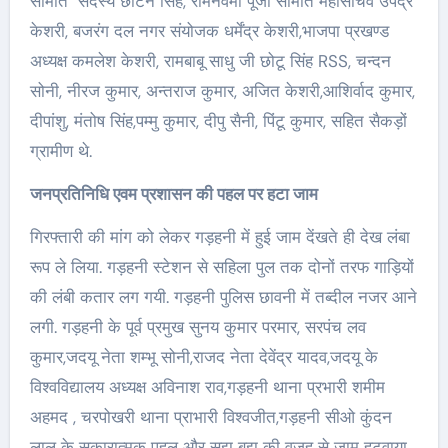
समिति सदस्य छोटन सिंह, रामनवमी पूजा समिति महासचिव उपेंद्र
केशरी, बजरंग दल नगर संयोजक धर्मेंद्र केशरी,भाजपा प्रखण्ड
अध्यक्ष कमलेश केशरी, रामबाबू साधु जी छोटू सिंह RSS, चन्दन
सोनी, नीरज कुमार, अन्तराज कुमार, अजित केशरी,आशिर्वाद कुमार,
दीपांशु, मंतोष सिंह,पम्मु कुमार, दीपु सैनी, पिंटू कुमार, सहित सैकड़ों
ग्रामीण थे.
जनप्रतिनिधि एवम प्रशासन की पहल पर हटा जाम
गिरफ्तारी की मांग को लेकर गड़हनी में हुई जाम देंखते ही देख लंबा
रूप ले लिया. गड़हनी स्टेशन से सहिला पुल तक दोनों तरफ गाड़ियों
की लंबी कतार लग गयी. गड़हनी पुलिस छावनी में तब्दील नजर आने
लगी. गड़हनी के पूर्व प्रमुख सुनय कुमार परमार, सरपंच लव
कुमार,जदयू नेता शम्भू सोनी,राजद नेता देवेंद्र यादव,जदयू के
विश्वविद्यालय अध्यक्ष अविनाश राव,गड़हनी थाना प्रभारी शमीम
अहमद , चरपोखरी थाना प्राभारी विश्वजीत,गड़हनी सीओ कुंदन
लाल के सकारात्मक पहल और सूझ बूझ की वजह से जाम हटवाया