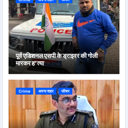
पूर्व एडिशनल एसपी के ड्राइवर की गोली
मारकर ह’त्या
Crime
अपना शहर
फीचर