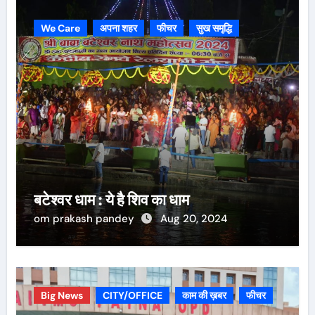
We Care
अपना शहर
फीचर
सुख समृद्धि
बटेश्वर धाम : ये है शिव का धाम
om prakash pandey
Aug 20, 2024
Big News
CITY/OFFICE
काम की ख़बर
फीचर