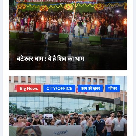
बटेश्वर धाम : ये है शिव का धाम
Big News
CITY/OFFICE
काम की ख़बर
फीचर