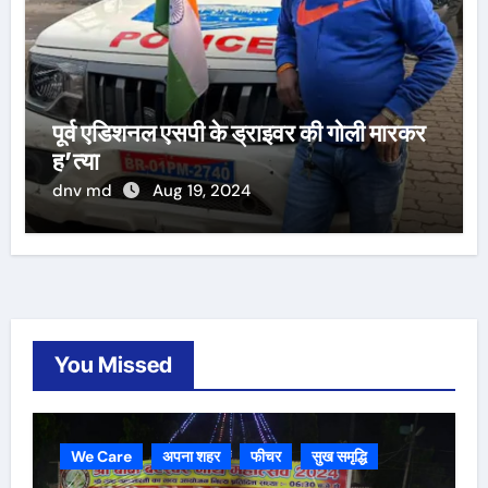
पूर्व एडिशनल एसपी के ड्राइवर की गोली मारकर
ह’त्या
dnv md
Aug 19, 2024
You Missed
We Care
अपना शहर
फीचर
सुख समृद्धि