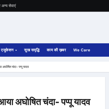
अन्य सेवाएं
में भी चुनाव की घोषणा
 ट्रेन पटरी से उतरी
ी
एजुकेशन
सुख समृद्धि
काम की ख़बर
We Care
्ता साफ
ोड़ रुपए मंजूर किए
ा अघोषित चंदा- पप्पू यादव
अगस्त तक होगी
आया अघोषित चंदा- पप्पू यादव