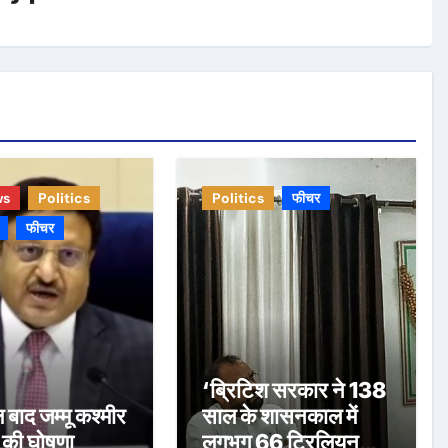
ws
Politics
Politics
फीचर
फीचर
‘ब्रिटिश सरकार ने 138
बाद जम्मू कश्मीर
साल के शासनकाल में
व की घोषणा
लगभग 66 ट्रिलियन