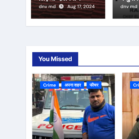
dnv md
Aug 17, 2024
dnv md
You Missed
Crime
अपना शहर
फीचर
Cr