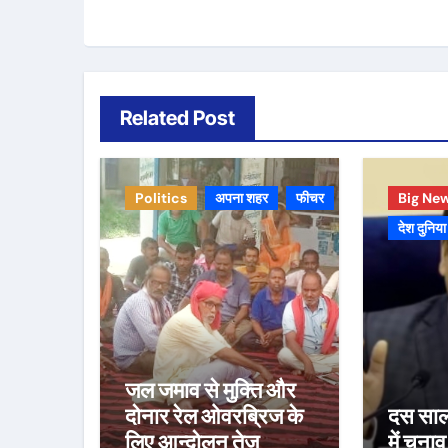
Related Post
Politics
अपना शहर
फीचर
Big Ne
देश दुनिया
जल जमाव से मुक्ति और
दोनार रेल ओवरब्रिज के
दस साल 
लिए आन्दोलन तेज
में चुना