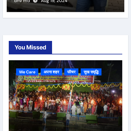
dnv md
Aug 19, 2024
You Missed
We Care
अपना शहर
फीचर
सुख समृद्धि