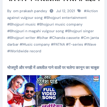
By
om prakash pandey
Jul 12, 2021
#
Action
against vulgour song
#
Bhojpuri entertainment
#
Bhojpuri music
#
Bhojpuri music company
#
Bhojpuri n magahi vulgour song
#
Bhojpuri singer
#
Bhojpuri writer
#
bihar
#
Chanda cassete
#
Cm janta
darbar
#
Music company
#
PATNA
#
T-series
#
Wave
#
Worldwide record
भोजपुरी और मगही में अश्लील गाने वालों पर चलेगा कानून का चाबुक