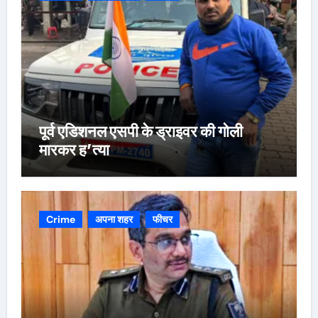
पूर्व एडिशनल एसपी के ड्राइवर की गोली
मारकर ह’त्या
Crime
अपना शहर
फीचर