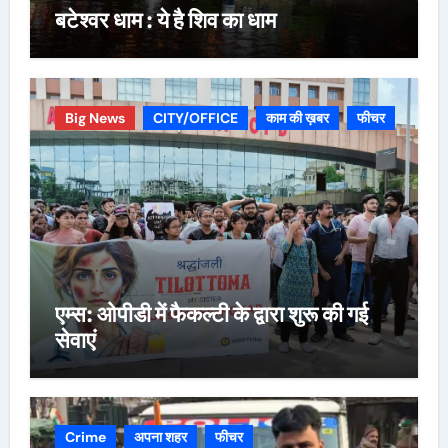
बटेश्वर धाम : ये है शिव का धाम
Big News
CITY/OFFICE
काम की ख़बर
फीचर
एम्स: ओपीडी में फैकल्टी के द्वारा शुरू की गई
सेवाएं
Crime
अपना शहर
फीचर