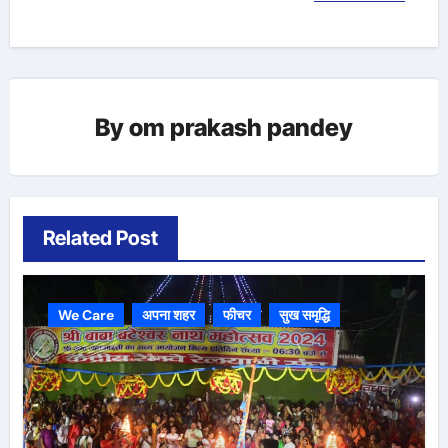
By
om prakash pandey
Related Post
We Care
अपना शहर
फीचर
सुख समृद्धि