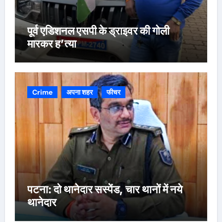
पूर्व एडिशनल एसपी के ड्राइवर की गोली
मारकर ह’त्या
Crime
अपना शहर
फीचर
पटना: दो थानेदार सस्पेंड, चार थानों में नये
थानेदार