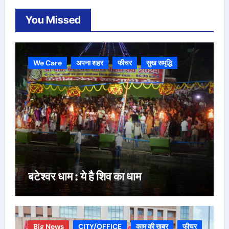
You Missed
We Care
अपना शहर
फीचर
सुख समृद्धि
बटेश्वर धाम : ये है शिव का धाम
Big News
CITY/OFFICE
काम की ख़बर
फीचर