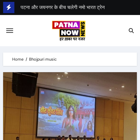
Skip
पटना और जयनगर के बीच चलेगी नमो भारत ट्रेन
to
जम्मू कश्मीर में आतंकवादी हमला
content
पहलगाम में पर्यटकों पर बरसाई गोलियां, 27 की मौत
बिहार को मिलेगी अमृत भारत और नमो भारत ट्रेनें
Home
Bhojpuri music