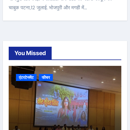
चाबुक पटना,12 जुलाई. भोजपुरी और मगही में…
You Missed
एंटरटेनमेंट
फीचर