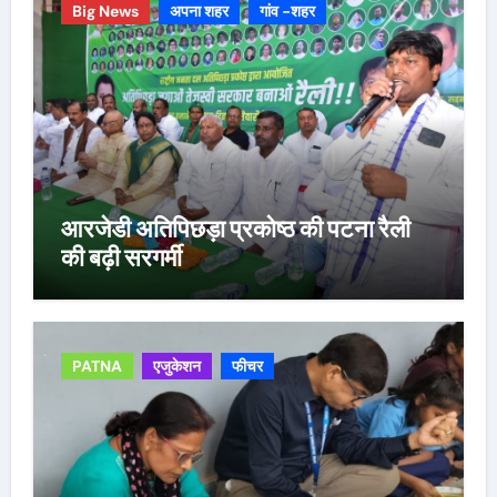
Big News
अपना शहर
गांव -शहर
आरजेडी अतिपिछड़ा प्रकोष्ठ की पटना रैली
की बढ़ी सरगर्मी
PATNA
एजुकेशन
फीचर