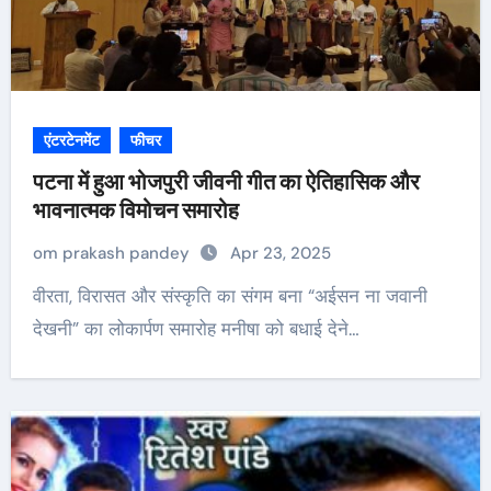
एंटरटेनमेंट
फीचर
पटना में हुआ भोजपुरी जीवनी गीत का ऐतिहासिक और
भावनात्मक विमोचन समारोह
om prakash pandey
Apr 23, 2025
वीरता, विरासत और संस्कृति का संगम बना “अईसन ना जवानी
देखनी” का लोकार्पण समारोह मनीषा को बधाई देने…