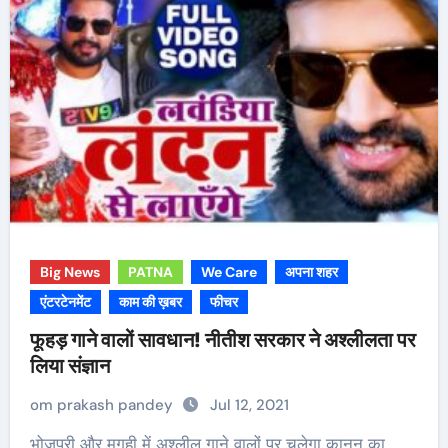
Big News
PATNA
We Care
अपना शहर
एंटरटेनमेंट
काम की ख़बर
फीचर
फूहड़ गाने वालों सावधान! नीतीश सरकार ने अश्लीलता पर
लिया संज्ञान
om prakash pandey
Jul 12, 2021
भोजपुरी और मगही में अश्लील गाने वालों पर चलेगा कानून का