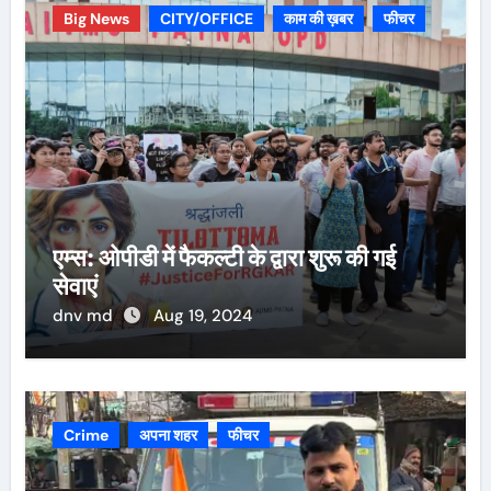
Big News
CITY/OFFICE
काम की ख़बर
फीचर
एम्स: ओपीडी में फैकल्टी के द्वारा शुरू की गई
सेवाएं
dnv md
Aug 19, 2024
Crime
अपना शहर
फीचर