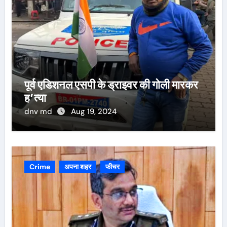
पूर्व एडिशनल एसपी के ड्राइवर की गोली मारकर
ह’त्या
dnv md
Aug 19, 2024
Crime
अपना शहर
फीचर