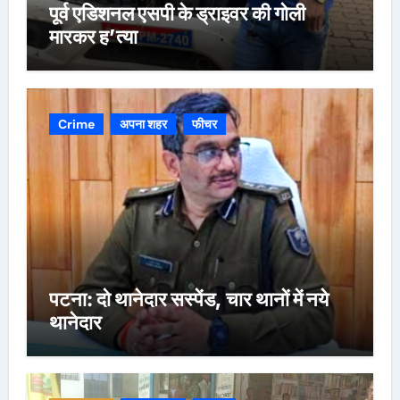
पूर्व एडिशनल एसपी के ड्राइवर की गोली
मारकर ह’त्या
Crime
अपना शहर
फीचर
पटना: दो थानेदार सस्पेंड, चार थानों में नये
थानेदार