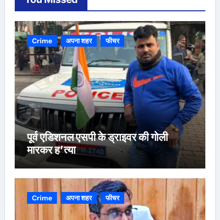
Crime
अपना शहर
फीचर
पूर्व एडिशनल एसपी के ड्राइवर की गोली
मारकर ह’त्या
Crime
अपना शहर
फीचर