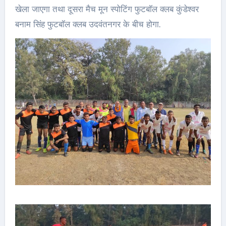
खेला जाएगा तथा दूसरा मैच मून स्पोटिंग फुटबॉल क्लब कुंडेश्वर
बनाम सिंह फुटबॉल क्लब उदवंतनगर के बीच होगा.