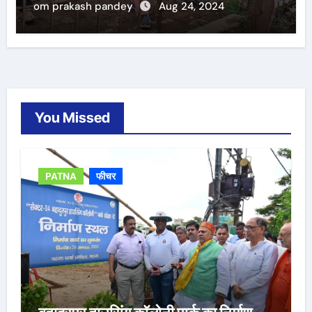
om prakash pandey
Aug 24, 2024
You Missed
PATNA
फीचर