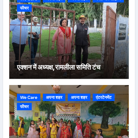
फीचर
एक्शन में अध्यक्ष,रामलीला समिति टंच
We Care
अपना शहर
अपना शहर
एंटरटेनमेंट
फीचर