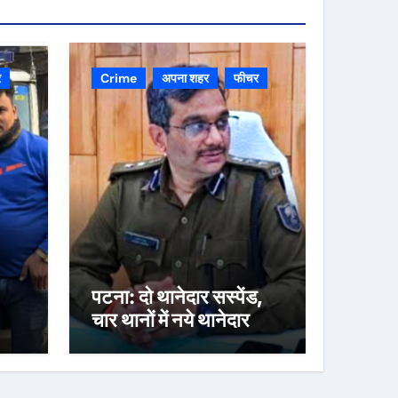
र
Crime
अपना शहर
फीचर
पटना: दो थानेदार सस्पेंड,
चार थानों में नये थानेदार