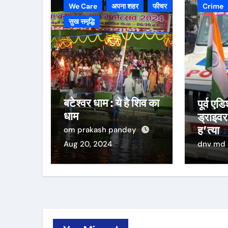
We Care
अपना शहर
फीचर
Crime
सुख समृद्धि
बटेश्वर धाम : ये है शिव का
पूर्व ए
धाम
ड्राइवर
ह’त्या
om prakash pandey
Aug 20, 2024
dnv md