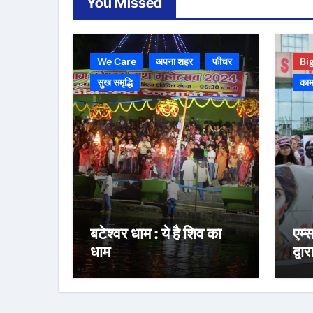
You Missed
We Care
अपना शहर
फीचर
Bi
सुख समृद्धि
काम
बटेश्वर धाम : ये है शिव का
एम्
धाम
द्वा