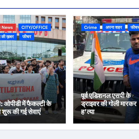
g News
CITY/OFFICE
Crime
अपना शहर
फीच
 की ख़बर
फीचर
पूर्व एडिशनल एसपी के
स: ओपीडी में फैकल्टी के
ड्राइवर की गोली मारकर
रा शुरू की गई सेवाएं
ह’त्या