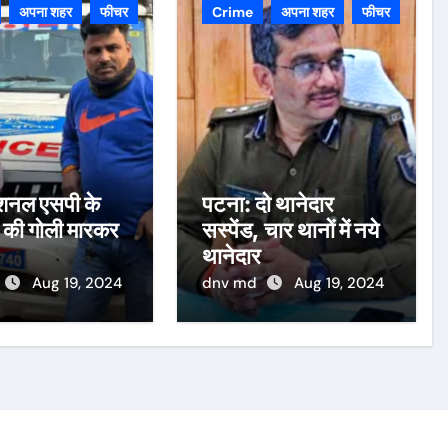
अपना शहर
फीचर
Crime
अपना शहर
फीचर
डिशनल एसपी के
पटना: दो थानेदार
 की गोली मारकर
सस्पेंड, चार थानों में नये
थानेदार
Aug 19, 2024
dnv md
Aug 19, 2024