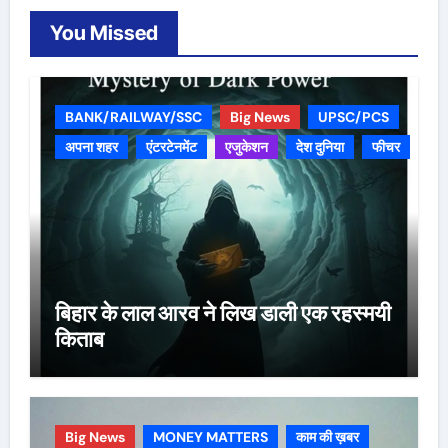
You Missed
BANK/RAILWAY/SSC
Big News
UPSC/PCS
अपना शहर
एंटरटेनमेंट
एजुकेशन
देश दुनिया
फीचर
बिहार के लाल आरव ने लिख डाली एक रहस्मयी
किताब
Big News
MONEY MATTERS
काम की ख़बर