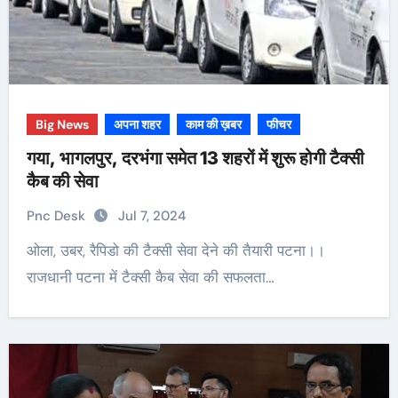
Big News
अपना शहर
काम की ख़बर
फीचर
गया, भागलपुर, दरभंगा समेत 13 शहरों में शुरू होगी टैक्सी
कैब की सेवा
Pnc Desk
Jul 7, 2024
ओला, उबर, रैपिडो की टैक्सी सेवा देने की तैयारी पटना।।
राजधानी पटना में टैक्सी कैब सेवा की सफलता…