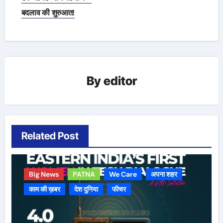
बदलाव की शुरुआत!
By
editor
Related Post
Big News
PATNA
We Care
अपना शहर
काम की ख़बर
देश दुनिया
फीचर