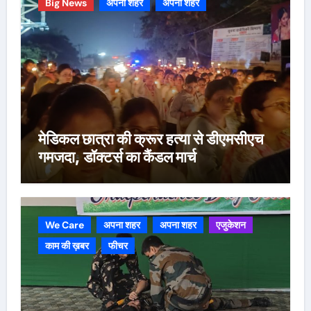
Big News
अपना शहर
अपना शहर
मेडिकल छात्रा की क्रूर हत्या से डीएमसीएच
गमजदा, डॉक्टर्स का कैंडल मार्च
We Care
अपना शहर
अपना शहर
एजुकेशन
काम की ख़बर
फीचर