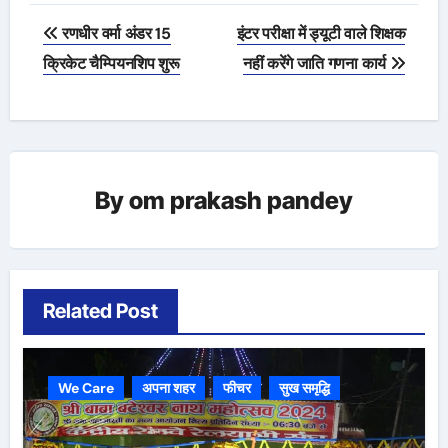
Post
रणधीर वर्मा अंडर 15
इंटर परीक्षा में ड्यूटी वाले शिक्षक
navigation
क्रिकेट चैम्पियनशिप शुरू
नहीं करेंगे जाति गणना कार्य
By
om prakash pandey
Related Post
We Care
अपना शहर
फीचर
सुख समृद्धि