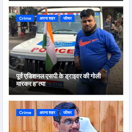
Crime
अपना शहर
फीचर
पूर्व एडिशनल एसपी के ड्राइवर की गोली
मारकर ह’त्या
Crime
अपना शहर
फीचर