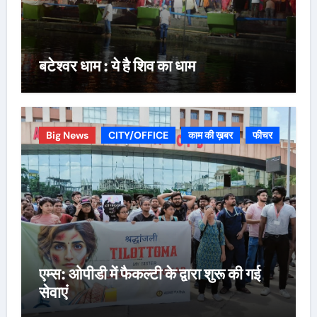
बटेश्वर धाम : ये है शिव का धाम
Big News
CITY/OFFICE
काम की ख़बर
फीचर
एम्स: ओपीडी में फैकल्टी के द्वारा शुरू की गई
सेवाएं