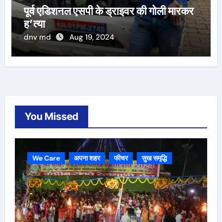
पूर्व एडिशनल एसपी के ड्राइवर की गोली मारकर
ह’त्या
dnv md
Aug 19, 2024
You Missed
We Care
अपना शहर
फीचर
सुख समृद्धि