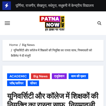
Skip
कैबिनेट ने 5-5 एकड़ भूमि उपलब्ध कराने की दी मंजूरी
to
content
कई जिलों के शिक्षा पदाधिकारी बदले गए
योगेश कुमार बने पटना जिला शिक्षा पदाधिकारी
पटना डीइओ साकेत रंजन कैमूर के डीइओ बनाए गए
Home
Big News
2 जुलाई से पटना मेट्रो का विस्तार
यूनिवर्सिटी और कॉलेज में शिक्षकों की नियुक्ति का रास्ता साफ, नियमावली को
कैबिनेट ने दी मंजूरी
ACADEMIC
Big News
एजुकेशन
काम की ख़बर
जॉब/करियर
फीचर
यूनिवर्सिटी और कॉलेज में शिक्षकों की
नियुक्ति का रास्ता साफ, नियमावली