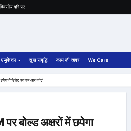
आदेश
ाए कांग्रेस'
की घोषणा
ार
गा लाभ
एजुकेशन
सुख समृद्धि
काम की ख़बर
We Care
 भत्ता
ं छपेगा कैंडिडेट का नाम और फोटो
ुरुआत
 बोल्ड अक्षरों में छपेगा