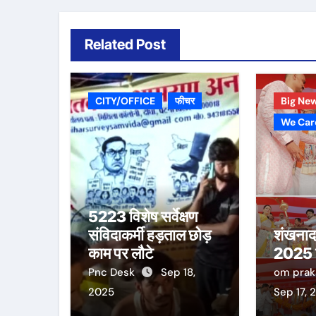
Related Post
CITY/OFFICE
फीचर
Big Ne
We Car
5223 विशेष सर्वेक्षण
संविदाकर्मी हड़ताल छोड़
शंखनाद
काम पर लौटे
2025 क
Pnc Desk
Sep 18,
om pra
2025
Sep 17, 