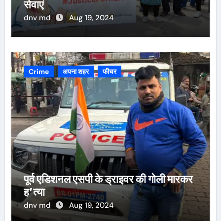
सेवाएं
dnv md
Aug 19, 2024
Crime
अपना शहर
फीचर
पूर्व एडिशनल एसपी के ड्राइवर की गोली मारकर
ह’त्या
dnv md
Aug 19, 2024