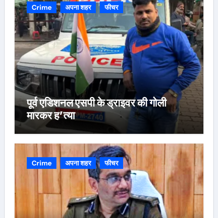
Crime
अपना शहर
फीचर
पूर्व एडिशनल एसपी के ड्राइवर की गोली
मारकर ह’त्या
Crime
अपना शहर
फीचर