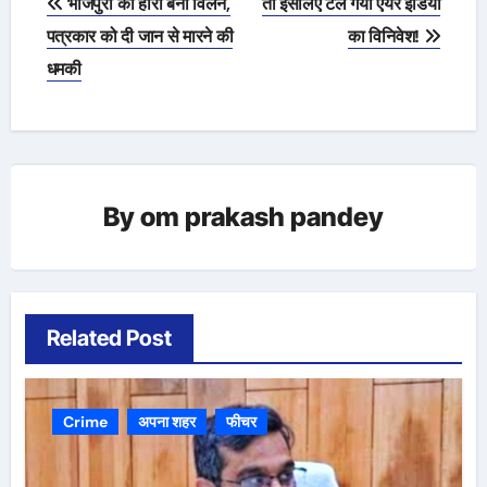
भोजपुरी का हीरो बना विलेन,
तो इसलिए टल गया एयर इंडिया
navigation
पत्रकार को दी जान से मारने की
का विनिवेश!
धमकी
By
om prakash pandey
Related Post
Crime
अपना शहर
फीचर