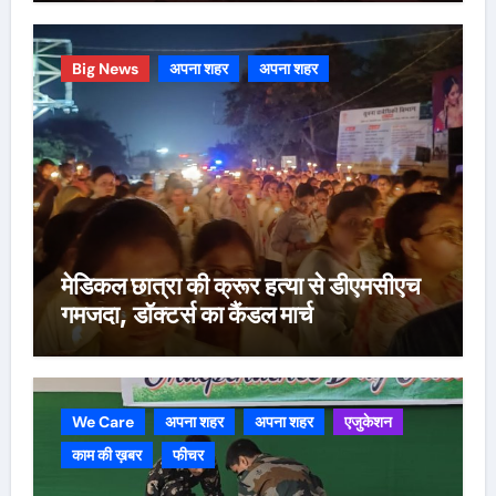
Big News
अपना शहर
अपना शहर
मेडिकल छात्रा की क्रूर हत्या से डीएमसीएच
गमजदा, डॉक्टर्स का कैंडल मार्च
We Care
अपना शहर
अपना शहर
एजुकेशन
काम की ख़बर
फीचर