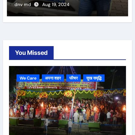
dnv md
Aug 19, 2024
You Missed
We Care
अपना शहर
फीचर
सुख समृद्धि