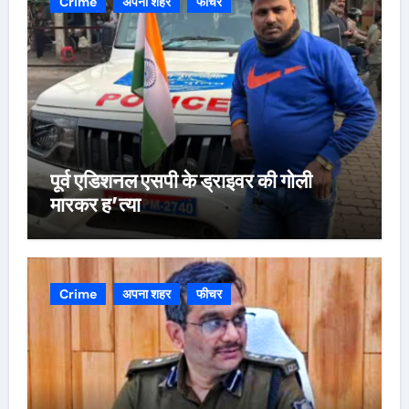
Crime
अपना शहर
फीचर
पूर्व एडिशनल एसपी के ड्राइवर की गोली
मारकर ह’त्या
Crime
अपना शहर
फीचर