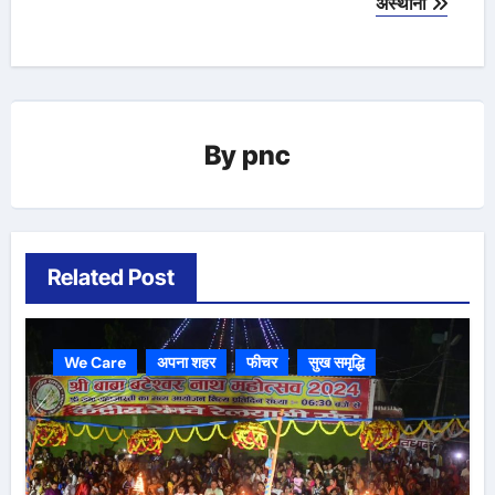
अस्थाना
By
pnc
Related Post
We Care
अपना शहर
फीचर
सुख समृद्धि