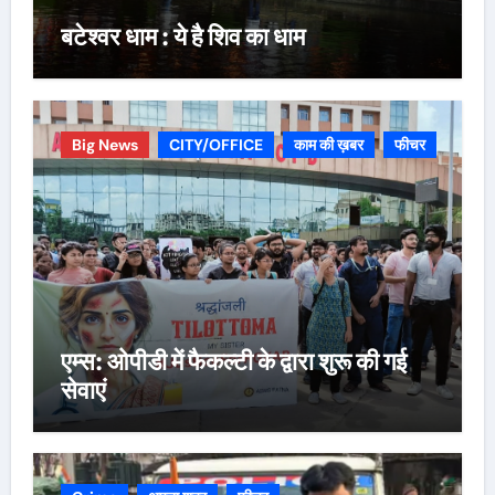
बटेश्वर धाम : ये है शिव का धाम
Big News
CITY/OFFICE
काम की ख़बर
फीचर
एम्स: ओपीडी में फैकल्टी के द्वारा शुरू की गई
सेवाएं