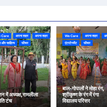
 Care
अपना शहर
अपना शहर
We Care
अपना शहर
अ
 और साहित्य
फीचर
एंटरटेनमेंट
फीचर
बाल-गोपालों ने मोहा रंग,
शन में अध्यक्ष,रामलीला
श्रीकृष्ण के रंग में रंगा
ति टंच
विद्यालय परिसर