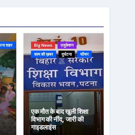
पना शहर
Big News
एजुकेशन
काम की ख़बर
दुर्घटना
फीचर
एक मौत के बाद खुली शिक्षा
विभाग की नींद, जारी की
गाइडलाइंस