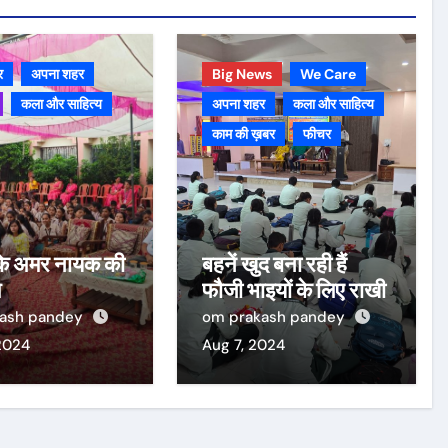
र
अपना शहर
Big News
We Care
कला और साहित्य
अपना शहर
कला और साहित्य
काम की ख़बर
फीचर
े अमर नायक की
बहनें खुद बना रही हैं
ि
फौजी भाइयों के लिए राखी
kash pandey
om prakash pandey
2024
Aug 7, 2024