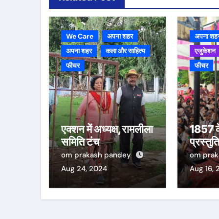
We Care
अपना शहर
अपना शह
अपना शहर
कला और साहित्य
एजुकेशन
फीचर
फीचर
एक्शन में अध्यक्ष,रामलीला
1857 क
समिति टंच
प्रस्तुत
om prakash pandey
om pra
Aug 24, 2024
Aug 16, 