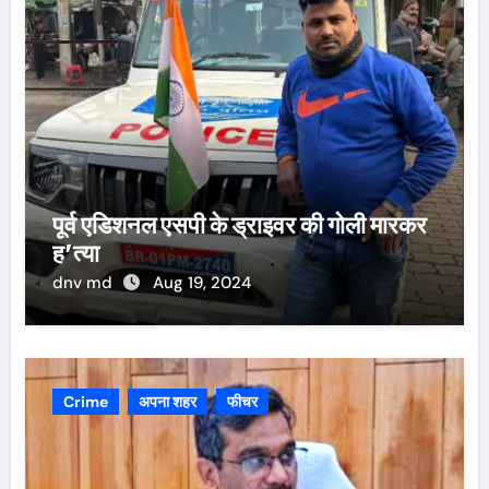
पूर्व एडिशनल एसपी के ड्राइवर की गोली मारकर
ह’त्या
dnv md
Aug 19, 2024
Crime
अपना शहर
फीचर