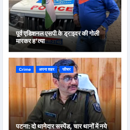
पूर्व एडिशनल एसपी के ड्राइवर की गोली
मारकर ह’त्या
Crime
अपना शहर
फीचर
पटना: दो थानेदार सस्पेंड, चार थानों में नये