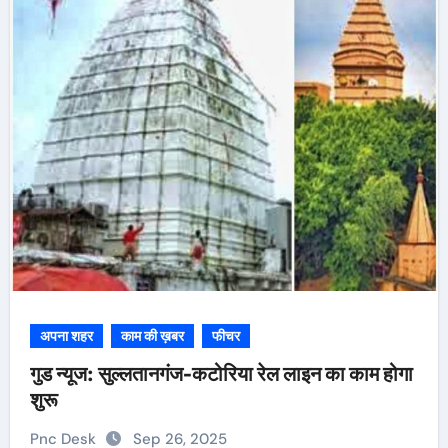
अपना शहर
काम की ख़बर
फीचर
गुड न्यूज: सुल्लतानगंज-कटोरिया रेल लाइन का काम होगा
शुरू
Pnc Desk
Sep 26, 2025