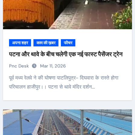
अपना शहर
काम की ख़बर
फीचर
पटना और थावे के बीच चलेगी एक नई फास्ट पैसेंजर ट्रेन
Pnc Desk
Mar 11, 2026
पूर्व मध्य रेलवे ने की घोषणा पाटलिपुत्र- दिघवारा के रास्ते होगा
परिचालन हाजीपुर।। पटना से थावे मंदिर दर्शन…